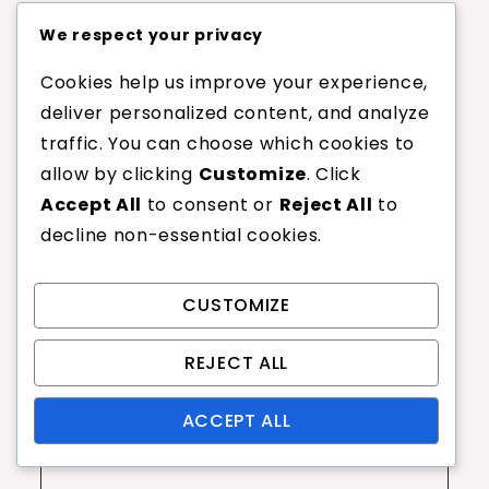
op kracht en hoekaanpassingen.
We respect your privacy
Cookies help us improve your experience,
Post
Previous:
Badminton
Next:
Badminton
deliver personalized content, and analyze
Service Variaties:
Valse Service:
navigation
traffic. You can choose which cookies to
Typen, Uitvoering,
Strategie, Uitvoering,
allow by clicking
Customize
. Click
Strategie
Timing
Accept All
to consent or
Reject All
to
decline non-essential cookies.
Leave a Reply
CUSTOMIZE
Your email address will not be published.
REJECT ALL
Required fields are marked
*
ACCEPT ALL
Comment
*