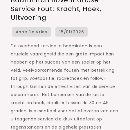
Badminton Bovenhandse
Bovenhandse
Service Fout: Kracht, Hoek,
Service
Uitvoering
Fout:
Kracht,
Hoek,
Uitvoering
De overhead service in badminton is een
cruciale vaardigheid die een grote impact kan
hebben op het succes van een speler op het
veld. Veelvoorkomende fouten met betrekking
tot grip, voetpositie, rackethoek en follow-
through kunnen de effectiviteit van de service
belemmeren. Het beheersen van de juiste
kracht en hoek, idealiter tussen de 30 en 45
graden, is essentieel voor het afleveren van een
uitdagende service die druk uitoefent op
tegenstanders en de algehele prestaties