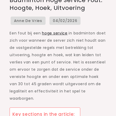
Badminton Hoge Service Fout:
Hoge
Hoogte, Hoek, Uitvoering
Service
Fout:
Hoogte,
Hoek,
Een fout bij een
hoge service
in badminton doet
Uitvoering
zich voor wanneer de server zich niet houdt aan
de vastgestelde regels met betrekking tot
uitvoering, hoogte en hoek, wat kan leiden tot
verlies van een punt of service. Het is essentieel
om ervoor te zorgen dat de service onder de
vereiste hoogte en onder een optimale hoek
van 30 tot 45 graden wordt uitgevoerd om de
legaliteit en effectiviteit in het spel te
waarborgen.
Key sections in the article: