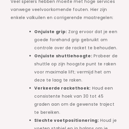
Veel spelers hebben moeite met hoge services
vanwege veelvoorkomende fouten. Hier zijn
enkele valkuilen en corrigerende maatregelen:
Onjuiste grip:
Zorg ervoor dat je een
goede forehand grip gebruikt om
controle over de racket te behouden.
Onjuiste shuttlehoogte:
Probeer de
shuttle op zijn hoogste punt te raken
voor maximale lift; vermijd het om
deze te laag te raken.
Verkeerde rackethoek:
Houd een
consistente hoek van 30 tot 45
graden aan om de gewenste traject
te bereiken.
Slechte voetpositionering:
Houd je
voeten stabiel en in balans om je