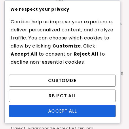
tegenstanders
We respect your privacy
naar achteren
Effectief om
Cookies help us improve your experience,
Voordelen
duwen,
tegenstanders
deliver personalized content, and analyze
waardoor
te verrassen
traffic. You can choose which cookies to
ruimte
allow by clicking
Customize
. Click
ontstaat
Accept All
to consent or
Reject All
to
Kan
decline non-essential cookies.
gemakkelijker
te retourneren
Kan offensieve
CUSTOMIZE
Nadelen
zijn als deze
opties
niet goed
beperken
REJECT ALL
wordt
uitgevoerd
ACCEPT ALL
Hoge services worden uitgevoerd met een steil
traject, waardoor ze effectief zijn om