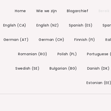
Home
Wie we zijn
Blogarchief
Bereik
English (CA)
English (NZ)
Spanish (ES)
Span
German (AT)
German (CH)
Finnish (FI)
Ita
Romanian (RO)
Polish (PL)
Portuguese 
Swedish (SE)
Bulgarian (BG)
Danish (DK)
Estonian (EE