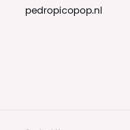
Skip
pedropicopop.nl
to
content