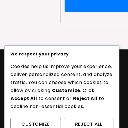
We respect your privacy
Cookies help us improve your experience,
Juridisch
deliver personalized content, and analyze
Gebruikersovereenkomst
traffic. You can choose which cookies to
Privacybeleid
allow by clicking
Customize
. Click
Bereik ons
Accept All
to consent or
Reject All
to
Cookies en tracking
decline non-essential cookies.
Wie we zijn
CUSTOMIZE
REJECT ALL